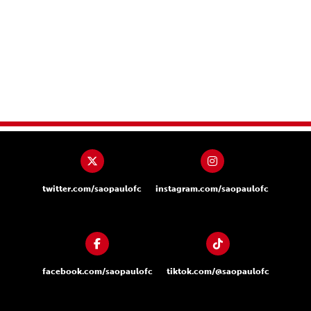
twitter.com/saopaulofc
instagram.com/saopaulofc
facebook.com/saopaulofc
tiktok.com/@saopaulofc