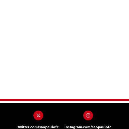
twitter.com/saopaulofc
instagram.com/saopaulofc