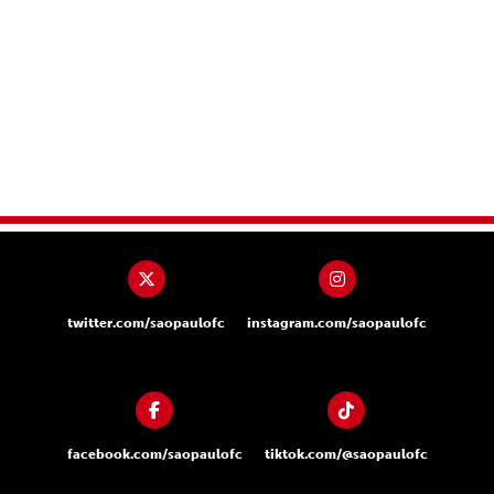
twitter.com/saopaulofc
instagram.com/saopaulofc
facebook.com/saopaulofc
tiktok.com/@saopaulofc