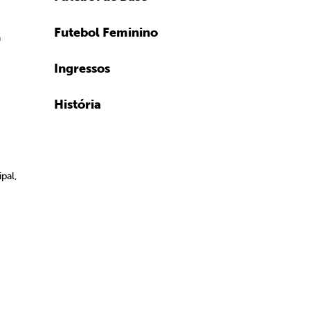
Futebol Feminino
a
Ingressos
História
pal,