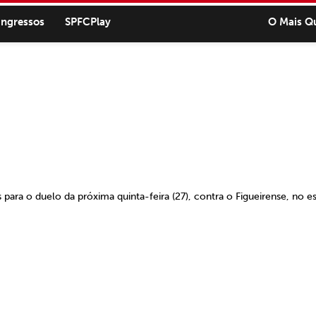
ingressos
SPFCPlay
O Mais Q
ra o duelo da próxima quinta-feira (27), contra o Figueirense, no es