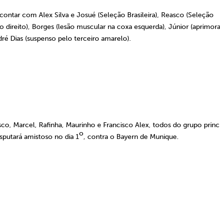
ntar com Alex Silva e Josué (Seleção Brasileira), Reasco (Seleção
o direito), Borges (lesão muscular na coxa esquerda), Júnior (aprimor
dré Dias (suspenso pelo terceiro amarelo).
co, Marcel, Rafinha, Maurinho e Francisco Alex, todos do grupo princi
o
sputará amistoso no dia 1
, contra o Bayern de Munique.