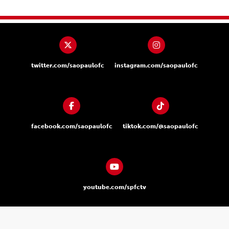
twitter.com/saopaulofc
instagram.com/saopaulofc
facebook.com/saopaulofc
tiktok.com/@saopaulofc
youtube.com/spfctv