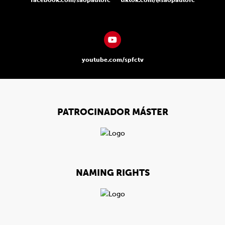
facebook.com/saopaulofc
tiktok.com/@saopaulofc
youtube.com/spfctv
PATROCINADOR MÁSTER
NAMING RIGHTS