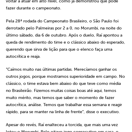
voltar a atuar em alto nível, como já demonstrou que pode
fazer durante o campeonato.
Pela 28ª rodada do Campeonato Brasileiro, o São Paulo foi
derrotado pelo Palmeiras por 2 a 0, no Morumbi, na noite do
último sábado, dia 6 de outubro. Após o duelo, Raí apontou a
queda de rendimento do time e o clássico abaixo do esperado,
querendo que sirva de lição para que o elenco faça uma
autocrítica e reaja.
“Caímos muito nas últimas partidas. Merecíamos ganhar os
outros jogos, porque mostramos superioridade em campo. No
clássico, o time estava bem abaixo do que teve como média
no Brasileirão. Fizemos muitas coisas boas até aqui, temos
muito mérito, mas temos que saber o momento de fazer
autocrítica, análise. Temos que trabalhar essa semana e reagir
rápido, para se manter na linha de frente”, disse o executivo.
Apesar do revés, Raí enalteceu a torcida, que mais uma vez
lotou o Morumbi. Pelo oitavo jogo consecutivo em casa, o