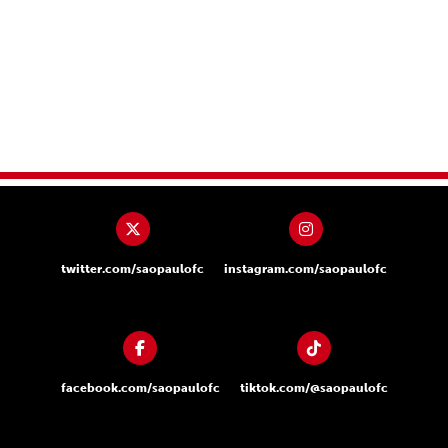
twitter.com/saopaulofc
instagram.com/saopaulofc
facebook.com/saopaulofc
tiktok.com/@saopaulofc