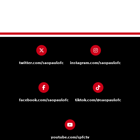
twitter.com/saopaulofc
instagram.com/saopaulofc
facebook.com/saopaulofc
tiktok.com/@saopaulofc
youtube.com/spfctv