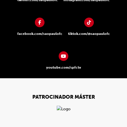
twitter.com/saopaulofc
instagram.com/saopaulofc
facebook.com/saopaulofc
tiktok.com/@saopaulofc
youtube.com/spfctv
PATROCINADOR MÁSTER