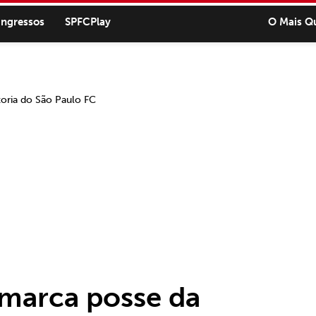
ingressos
SPFCPlay
O Mais Q
 marca posse da