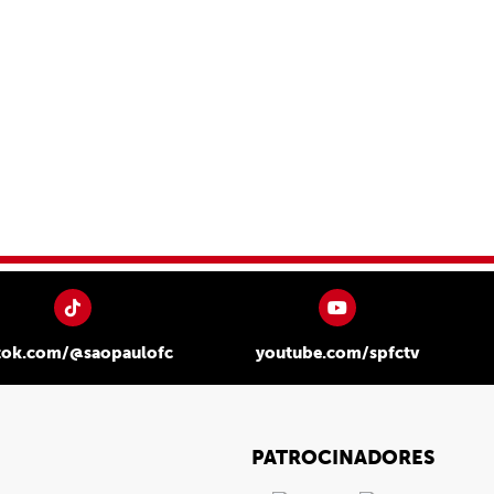
tok.com/@saopaulofc
youtube.com/spfctv
PATROCINADORES