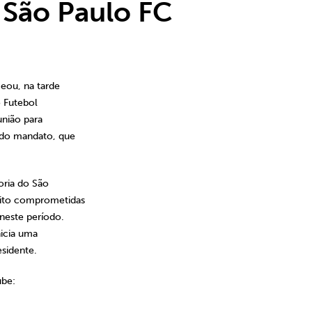
 São Paulo FC
eou, na tarde
o Futebol
união para
e do mandato, que
oria do São
uito comprometidas
 neste período.
nicia uma
esidente.
ube: