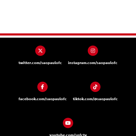
twitter.com/saopaulofc
instagram.com/saopaulofc
facebook.com/saopaulofc
tiktok.com/@saopaulofc
youtube.com/spfctv