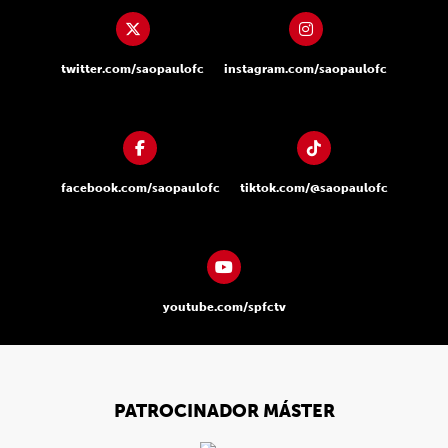
twitter.com/saopaulofc
instagram.com/saopaulofc
facebook.com/saopaulofc
tiktok.com/@saopaulofc
youtube.com/spfctv
PATROCINADOR MÁSTER