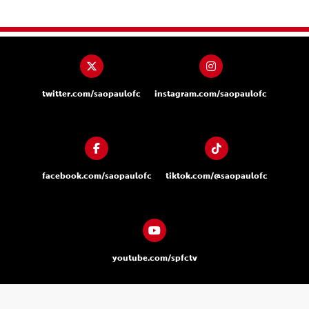
twitter.com/saopaulofc
instagram.com/saopaulofc
facebook.com/saopaulofc
tiktok.com/@saopaulofc
youtube.com/spfctv