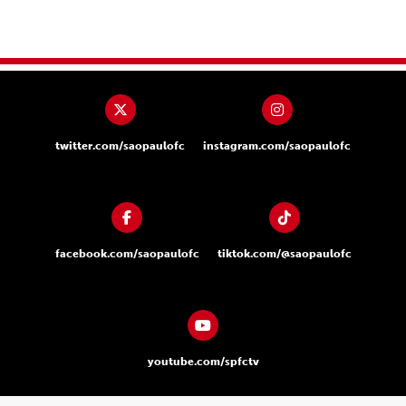
twitter.com/saopaulofc
instagram.com/saopaulofc
facebook.com/saopaulofc
tiktok.com/@saopaulofc
youtube.com/spfctv