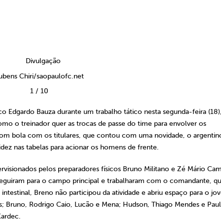
ubens Chiri/saopaulofc.net
1
/
10
co Edgardo Bauza durante um trabalho tático nesta segunda-feira (18)
mo o treinador quer as trocas de passe do time para envolver os
com bola com os titulares, que contou com uma novidade, o argentin
dez nas tabelas para acionar os homens de frente.
visionados pelos preparadores físicos Bruno Militano e Zé Mário Cam
s seguiram para o campo principal e trabalharam com o comandante, q
testinal, Breno não participou da atividade e abriu espaço para o j
s; Bruno, Rodrigo Caio, Lucão e Mena; Hudson, Thiago Mendes e Pau
Kardec.