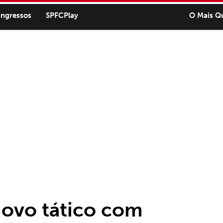
ingressos
SPFCPlay
O Mais Q
ovo tático com