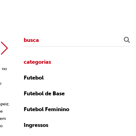
Rubens Chiri/
categorias
, no
Futebol
o
Futebol de Base
peiz,
Futebol Feminino
ue
ovem
Ingressos
lo