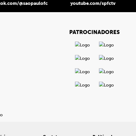
tok.com/@saopaulofc
youtube.com/spfctv
PATROCINADORES