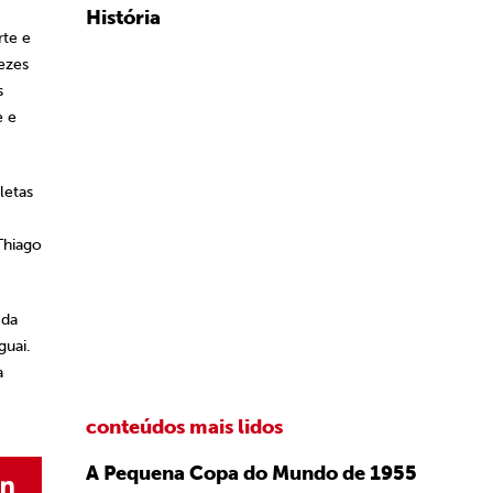
História
rte e
vezes
s
e e
letas
Thiago
 da
guai.
a
conteúdos mais lidos
A Pequena Copa do Mundo de 1955