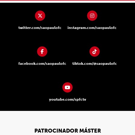
twitter.com/saopaulofc
instagram.com/saopaulofc
facebook.com/saopaulofc
tiktok.com/@saopaulofc
youtube.com/spfctv
PATROCINADOR MÁSTER