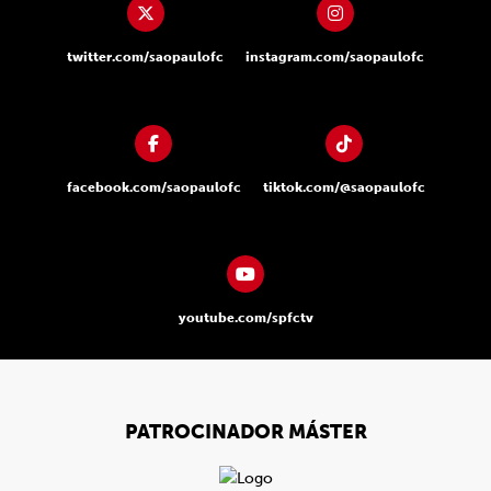
twitter.com/saopaulofc
instagram.com/saopaulofc
facebook.com/saopaulofc
tiktok.com/@saopaulofc
youtube.com/spfctv
PATROCINADOR MÁSTER