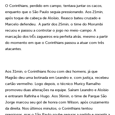
O Corinthians, perdido em campo, tentava juntar os cacos,
enquanto que o São Paulo seguia pressionando. Aos 21min,
após toque de cabeça de Aloísio, Reasco bateu cruzado e
Marcelo defendeu.
A partir dos 25min, o time do Morumbi
recuou e passou a controlar o jogo no meio-campo. A
marcação dos trÊs zagueiros era perfeita atrás, mesmo a partir
do momento em que o Corinthians passou a atuar com três
atacantes.
Aos 31min, o Corinthians ficou com dez homens, já que
Magrão deu uma botinada em Leandro e, com justiça, recebeu
cartão vermelho. Logo depois, o técnico Muricy Ramalho
promoveu duas alterações na equipe. Saíram Leandro e Aloísio
e entraram Rafinha e Hugo. Aos 36min, o time de Parque São
Jorge marcou seu gol de honra com Wilson, após cruzamento
da direita. Nos últimos minutos, o Corinthians tentou
pressionar, mas o São Paulo soube segurar a partida e garantir a