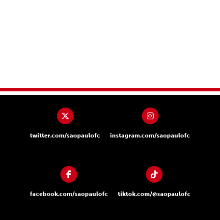
twitter.com/saopaulofc
instagram.com/saopaulofc
facebook.com/saopaulofc
tiktok.com/@saopaulofc