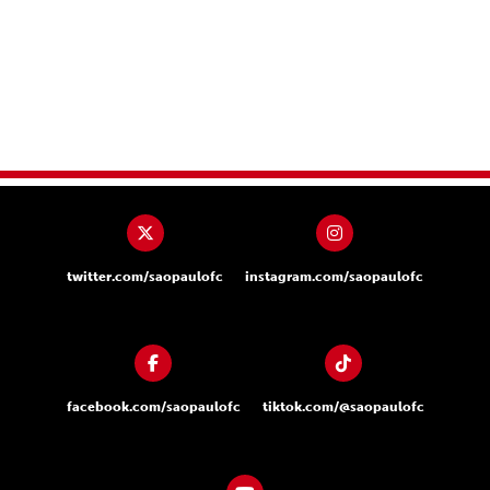
twitter.com/saopaulofc
instagram.com/saopaulofc
facebook.com/saopaulofc
tiktok.com/@saopaulofc