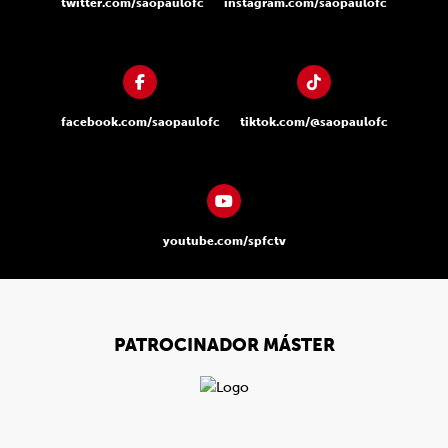
twitter.com/saopaulofc
instagram.com/saopaulofc
facebook.com/saopaulofc
tiktok.com/@saopaulofc
youtube.com/spfctv
PATROCINADOR MÁSTER