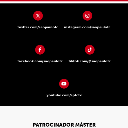
twitter.com/saopaulofc
instagram.com/saopaulofc
facebook.com/saopaulofc
tiktok.com/@saopaulofc
youtube.com/spfctv
PATROCINADOR MÁSTER