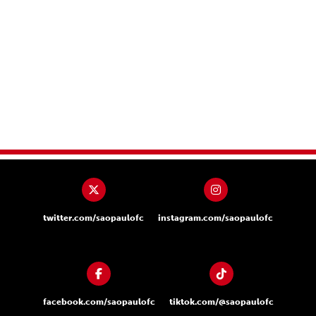
twitter.com/saopaulofc
instagram.com/saopaulofc
facebook.com/saopaulofc
tiktok.com/@saopaulofc