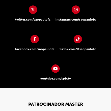
twitter.com/saopaulofc
instagram.com/saopaulofc
facebook.com/saopaulofc
tiktok.com/@saopaulofc
youtube.com/spfctv
PATROCINADOR MÁSTER