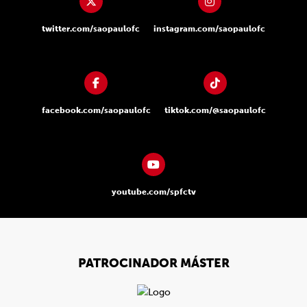
twitter.com/saopaulofc
instagram.com/saopaulofc
facebook.com/saopaulofc
tiktok.com/@saopaulofc
youtube.com/spfctv
PATROCINADOR MÁSTER