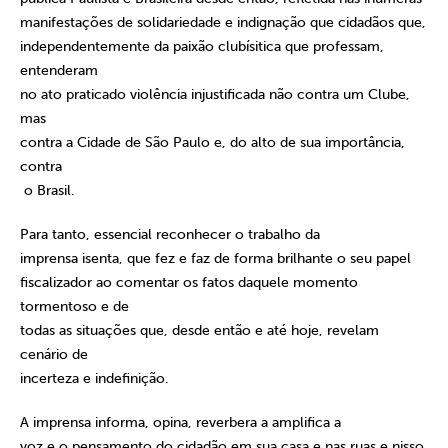
manifestações de solidariedade e indignação que cidadãos que,
independentemente da paixão clubísitica que professam,
entenderam
no ato praticado violência injustificada não contra um Clube,
mas
contra a Cidade de São Paulo e, do alto de sua importância,
contra
o Brasil.
Para tanto, essencial reconhecer o trabalho da
imprensa isenta, que fez e faz de forma brilhante o seu papel
fiscalizador ao comentar os fatos daquele momento
tormentoso e de
todas as situações que, desde então e até hoje, revelam
cenário de
incerteza e indefinição.
A imprensa informa, opina, reverbera a amplifica a
voz e o pensamento do cidadão em sua casa e nas ruas e nisso