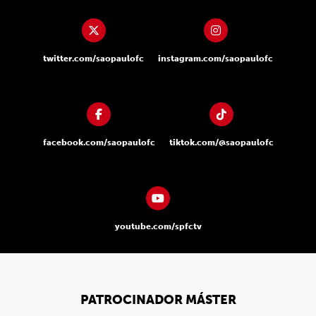
twitter.com/saopaulofc
instagram.com/saopaulofc
facebook.com/saopaulofc
tiktok.com/@saopaulofc
youtube.com/spfctv
PATROCINADOR MÁSTER