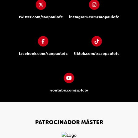
twitter.com/saopaulofc
instagram.com/saopaulofc
facebook.com/saopaulofc
tiktok.com/@saopaulofc
youtube.com/spfctv
PATROCINADOR MÁSTER