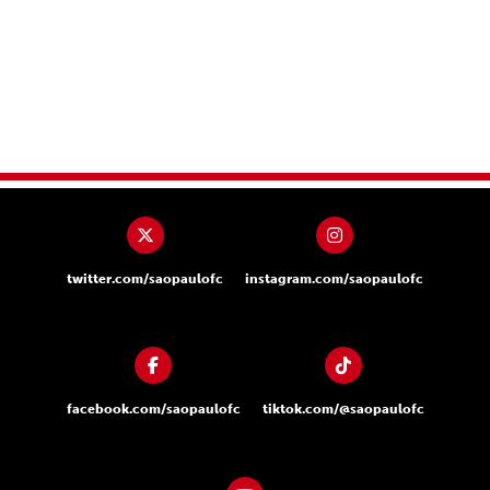
twitter.com/saopaulofc
instagram.com/saopaulofc
facebook.com/saopaulofc
tiktok.com/@saopaulofc