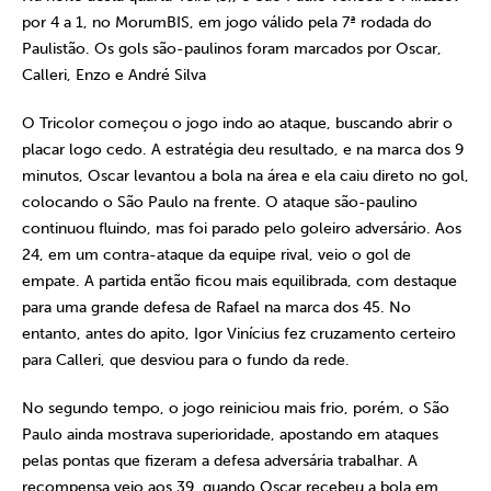
por 4 a 1, no MorumBIS, em jogo válido pela 7ª rodada do
Paulistão. Os gols são-paulinos foram marcados por Oscar,
Calleri, Enzo e André Silva
O Tricolor começou o jogo indo ao ataque, buscando abrir o
placar logo cedo. A estratégia deu resultado, e na marca dos 9
minutos, Oscar levantou a bola na área e ela caiu direto no gol,
colocando o São Paulo na frente. O ataque são-paulino
continuou fluindo, mas foi parado pelo goleiro adversário. Aos
24, em um contra-ataque da equipe rival, veio o gol de
empate. A partida então ficou mais equilibrada, com destaque
para uma grande defesa de Rafael na marca dos 45. No
entanto, antes do apito, Igor Vinícius fez cruzamento certeiro
para Calleri, que desviou para o fundo da rede.
No segundo tempo, o jogo reiniciou mais frio, porém, o São
Paulo ainda mostrava superioridade, apostando em ataques
pelas pontas que fizeram a defesa adversária trabalhar. A
recompensa veio aos 39, quando Oscar recebeu a bola em