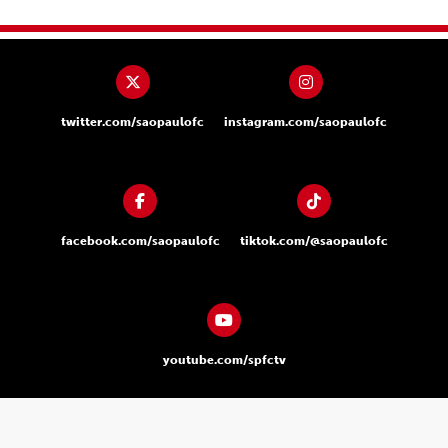
twitter.com/saopaulofc
instagram.com/saopaulofc
facebook.com/saopaulofc
tiktok.com/@saopaulofc
youtube.com/spfctv