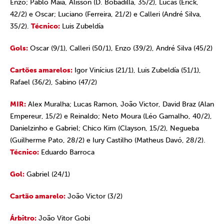
Enzo; Pablo Maia, Alisson (D. Bobadilla, 35/2), Lucas (Erick,
42/2) e Oscar; Luciano (Ferreira, 21/2) e Calleri (André Silva,
35/2).
Técnico:
Luis Zubeldía
Gols:
Oscar (9/1), Calleri (50/1), Enzo (39/2), André Silva (45/2)
Cartões amarelos:
Igor Vinícius (21/1), Luis Zubeldía (51/1),
Rafael (36/2), Sabino (47/2)
MIR:
Alex Muralha; Lucas Ramon, João Victor, David Braz (Alan
Empereur, 15/2) e Reinaldo; Neto Moura (Léo Gamalho, 40/2),
Danielzinho e Gabriel; Chico Kim (Clayson, 15/2), Negueba
(Guilherme Pato, 28/2) e Iury Castilho (Matheus Davó, 28/2).
Técnico:
Eduardo Barroca
Gol:
Gabriel (24/1)
Cartão amarelo:
João Victor (3/2)
Árbitro:
João Vitor Gobi