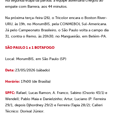
Na segunda etapa da partida, a equipe adversária chegou ao
empate com Barrera, aos 44 minutos.
Na próxima terça-feira (26), o Tricolor encara o Boston River-
URU, às 19h, no MorumBIS, pela CONMEBOL Sul-Americana.
Já pelo Campeonato Brasileiro, o São Paulo volta a campo dia
31, contra o Remo, às 20h30, no Mangueirão, em Belém-PA.
SÃO PAULO 1 x 1 BOTAFOGO
Local: MorumBIS, em São Paulo (SP)
Data:
23/05/2026 (sábado)
Horário:
17h00 (de Brasília)
SPFC:
Rafael; Lucas Ramon, A. Franco, Sabino (Osorio 43/1) e
Wendell; Pablo Maia e Danielzinho; Artur, Luciano (P. Ferreira
29/1, depois Djhordney 29/2) e Ferreira (Tapia 28/2); Calleri
Técnico: Dorival Júnior.