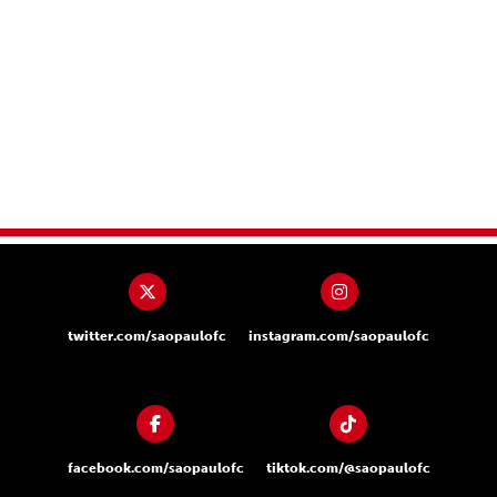
twitter.com/saopaulofc
instagram.com/saopaulofc
facebook.com/saopaulofc
tiktok.com/@saopaulofc