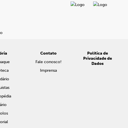
ória
Contato
Política de
Privacidade de
naque
Fale conosco!
Dados
oteca
Imprensa
dário
istas
opédia
ário
olos
rial