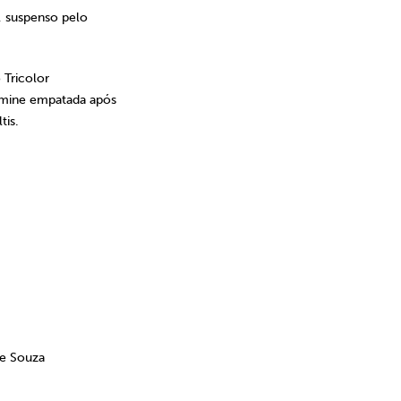
, suspenso pelo
 Tricolor
ermine empatada após
tis.
de Souza