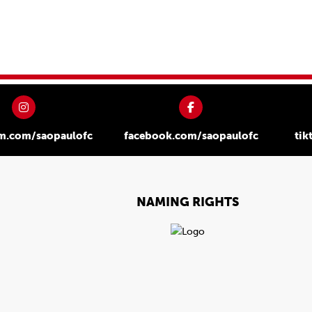
am.com/saopaulofc
facebook.com/saopaulofc
tik
NAMING RIGHTS