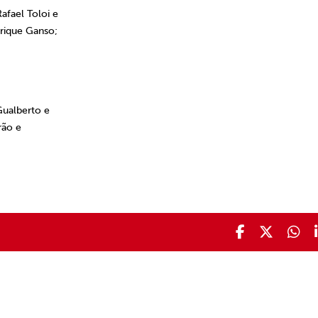
afael Toloi e
nrique Ganso;
Gualberto e
rão e