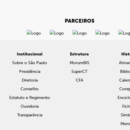
PARCEIROS
Institucional
Estrutura
Hist
Sobre o São Paulo
MorumBIS
Alma
Presidência
SuperCT
Bibli
Diretoria
CFA
Calen
Conselho
Conqu
Estatuto e Regimento
Encicl
Ouvidoria
Fich
Transparência
Símb
Memo