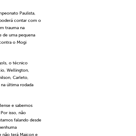
peonato Paulista,
 poderá contar com o
um trauma na
s e de uma pequena
contra o Mogi
ols, o técnico
io, Wellington,
ilson, Carleto,
 na última rodada
olense e sabemos
Por isso, não
stamos falando desde
 nenhuma
e não terá Maicon e