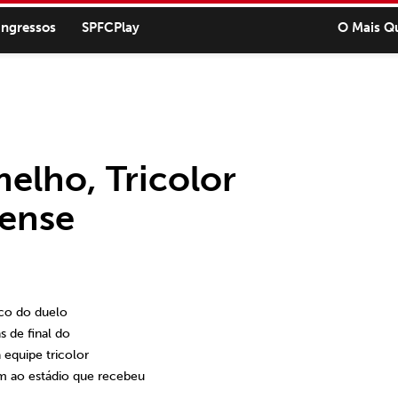
ingressos
SPFCPlay
O Mais Q
lho, Tricolor
lense
lco do duelo
s de final do
 equipe tricolor
 ao estádio que recebeu