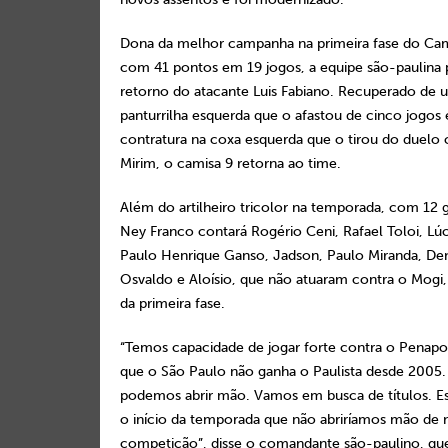
Dona da melhor campanha na primeira fase do Cam
com 41 pontos em 19 jogos, a equipe são-paulina
retorno do atacante Luis Fabiano. Recuperado de 
panturrilha esquerda que o afastou de cinco jogo
contratura na coxa esquerda que o tirou do duelo 
Mirim, o camisa 9 retorna ao time.
Além do artilheiro tricolor na temporada, com 12 g
Ney Franco contará Rogério Ceni, Rafael Toloi, Lúc
Paulo Henrique Ganso, Jadson, Paulo Miranda, Den
Osvaldo e Aloísio, que não atuaram contra o Mogi,
da primeira fase.
“Temos capacidade de jogar forte contra o Penap
que o São Paulo não ganha o Paulista desde 2005. 
podemos abrir mão. Vamos em busca de títulos. E
o início da temporada que não abriríamos mão de
competição”, disse o comandante são-paulino, qu