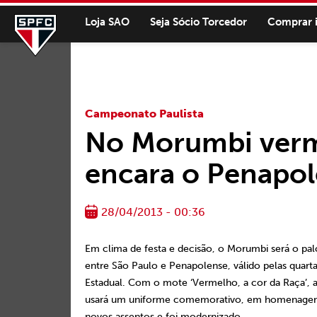
Loja SAO
Seja Sócio Torcedor
Comprar 
Campeonato Paulista
No Morumbi verme
encara o Penapo
28/04/2013 - 00:36
Em clima de festa e decisão, o Morumbi será o pa
entre São Paulo e Penapolense, válido pelas quarta
Estadual. Com o mote ‘Vermelho, a cor da Raça’, a
usará um uniforme comemorativo, em homenagem
novos assentos e foi modernizado.