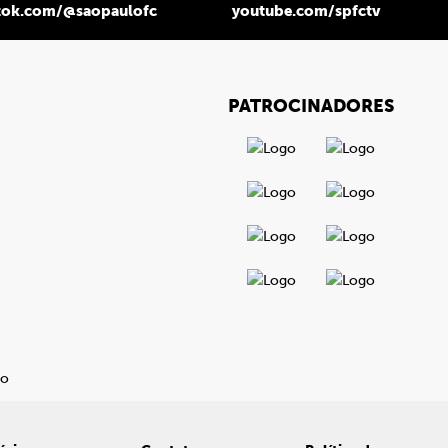
tok.com/@saopaulofc
youtube.com/spfctv
PATROCINADORES