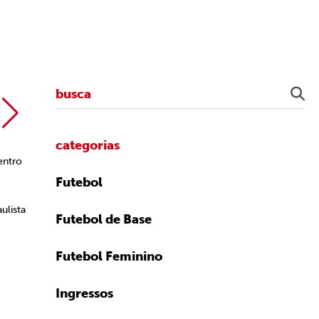
Rubens Chiri /
categorias
entro
Futebol
ulista
Futebol de Base
Futebol Feminino
Ingressos