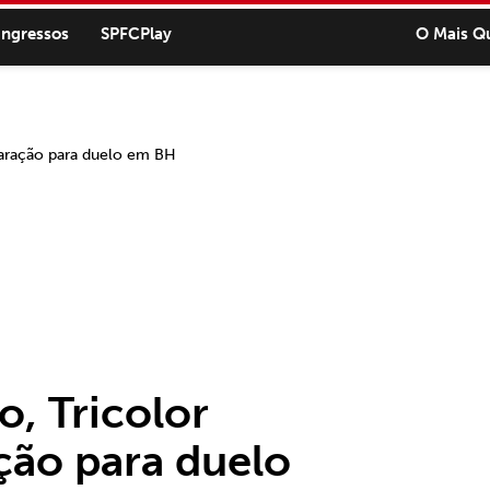
ingressos
SPFCPlay
O Mais Q
, Tricolor
ção para duelo