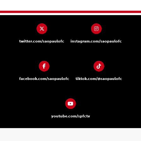
twitter.com/saopaulofc
instagram.com/saopaulofc
facebook.com/saopaulofc
tiktok.com/@saopaulofc
youtube.com/spfctv