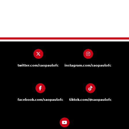
twitter.com/saopaulofc
instagram.com/saopaulofc
facebook.com/saopaulofc
tiktok.com/@saopaulofc