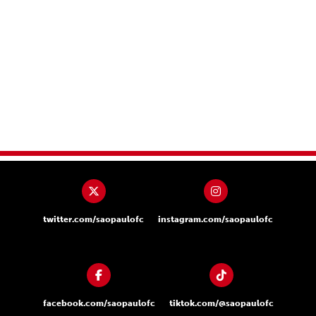
twitter.com/saopaulofc
instagram.com/saopaulofc
facebook.com/saopaulofc
tiktok.com/@saopaulofc