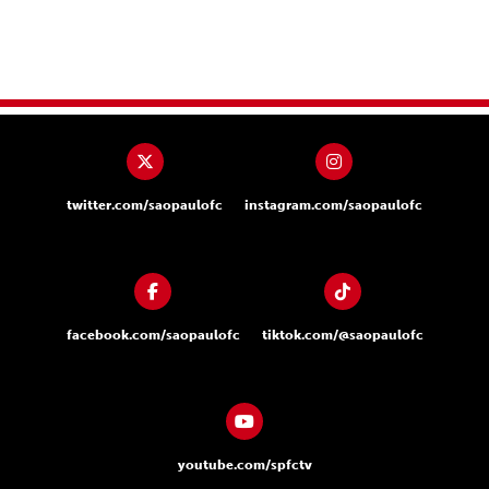
twitter.com/saopaulofc
instagram.com/saopaulofc
facebook.com/saopaulofc
tiktok.com/@saopaulofc
youtube.com/spfctv