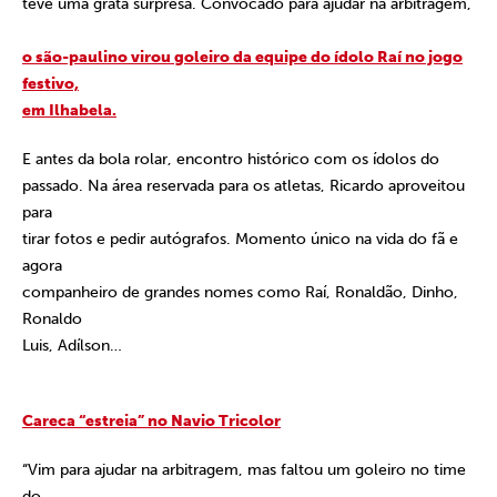
teve uma grata surpresa. Convocado para ajudar na arbitragem,
o são-paulino virou goleiro da equipe do ídolo Raí no jogo
festivo,
em Ilhabela.
E antes da bola rolar, encontro histórico com os ídolos do
passado. Na área reservada para os atletas, Ricardo aproveitou
para
tirar fotos e pedir autógrafos. Momento único na vida do fã e
agora
companheiro de grandes nomes como Raí, Ronaldão, Dinho,
Ronaldo
Luis, Adílson…
Careca “estreia” no Navio Tricolor
“Vim para ajudar na arbitragem, mas faltou um goleiro no time
do