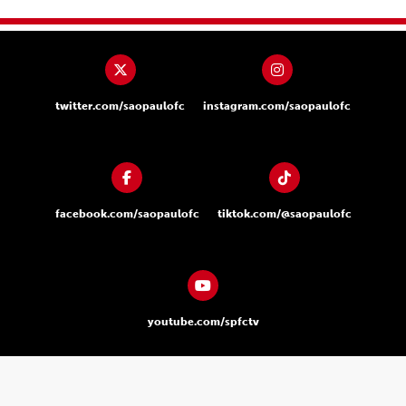
twitter.com/saopaulofc
instagram.com/saopaulofc
facebook.com/saopaulofc
tiktok.com/@saopaulofc
youtube.com/spfctv