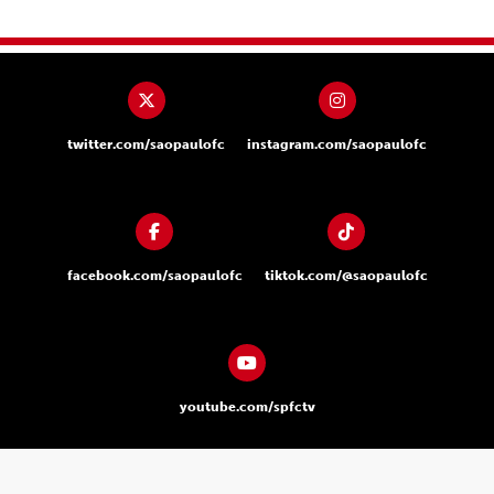
twitter.com/saopaulofc
instagram.com/saopaulofc
facebook.com/saopaulofc
tiktok.com/@saopaulofc
youtube.com/spfctv