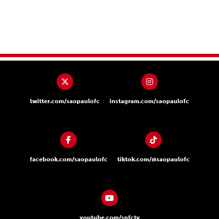
twitter.com/saopaulofc
instagram.com/saopaulofc
facebook.com/saopaulofc
tiktok.com/@saopaulofc
youtube.com/spfctv