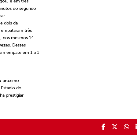
egou, e em três
inutos do segundo
car.
 e dois da
, empataram três
as, nos mesmos 14
vezes. Desses
 um empate em 1 a 1
no próximo
 Estádio do
a prestigiar