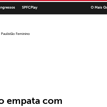
ingressos
SPFCPlay
O Mais Q
lo empata com