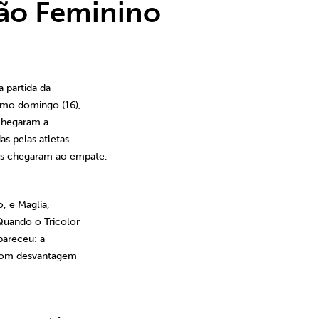
tão Feminino
 partida da
imo domingo (16),
 chegaram a
as pelas atletas
s chegaram ao empate,
, e Maglia,
Quando o Tricolor
pareceu: a
 com desvantagem