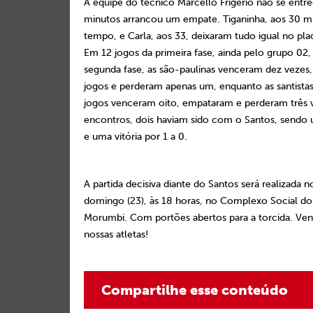
A equipe do técnico Marcello Frigério não se entr
minutos arrancou um empate. Tiganinha, aos 30 m
tempo, e Carla, aos 33, deixaram tudo igual no pla
Em 12 jogos da primeira fase, ainda pelo grupo 02,
segunda fase, as são-paulinas venceram dez vezes
jogos e perderam apenas um, enquanto as santist
jogos venceram oito, empataram e perderam três 
encontros, dois haviam sido com o Santos, sendo
e uma vitória por 1 a 0.
A partida decisiva diante do Santos será realizada 
domingo (23), às 18 horas, no Complexo Social do
Morumbi. Com portões abertos para a torcida. Venh
nossas atletas!
Compartilhe esse conteúdo