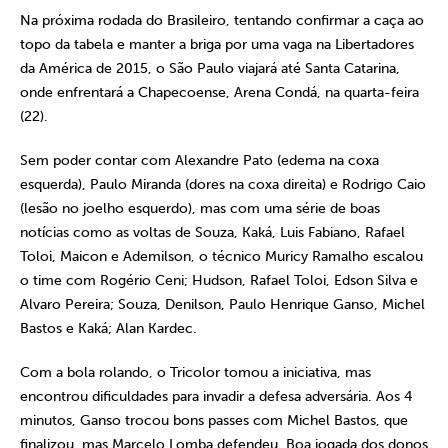
Na próxima rodada do Brasileiro, tentando confirmar a caça ao
topo da tabela e manter a briga por uma vaga na Libertadores
da América de 2015, o São Paulo viajará até Santa Catarina,
onde enfrentará a Chapecoense, Arena Condá, na quarta-feira
(22).
Sem poder contar com Alexandre Pato (edema na coxa
esquerda), Paulo Miranda (dores na coxa direita) e Rodrigo Caio
(lesão no joelho esquerdo), mas com uma série de boas
notícias como as voltas de Souza, Kaká, Luis Fabiano, Rafael
Toloi, Maicon e Ademilson, o técnico Muricy Ramalho escalou
o time com Rogério Ceni; Hudson, Rafael Toloi, Edson Silva e
Alvaro Pereira; Souza, Denilson, Paulo Henrique Ganso, Michel
Bastos e Kaká; Alan Kardec.
Com a bola rolando, o Tricolor tomou a iniciativa, mas
encontrou dificuldades para invadir a defesa adversária. Aos 4
minutos, Ganso trocou bons passes com Michel Bastos, que
finalizou, mas Marcelo Lomba defendeu. Boa jogada dos donos