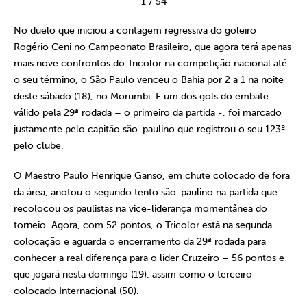
1
/
54
No duelo que iniciou a contagem regressiva do goleiro
Rogério Ceni no Campeonato Brasileiro, que agora terá apenas
mais nove confrontos do Tricolor na competição nacional até
o seu término, o São Paulo venceu o Bahia por 2 a 1 na noite
deste sábado (18), no Morumbi. E um dos gols do embate
válido pela 29ª rodada – o primeiro da partida -, foi marcado
justamente pelo capitão são-paulino que registrou o seu 123º
pelo clube.
O Maestro Paulo Henrique Ganso, em chute colocado de fora
da área, anotou o segundo tento são-paulino na partida que
recolocou os paulistas na vice-liderança momentânea do
torneio. Agora, com 52 pontos, o Tricolor está na segunda
colocação e aguarda o encerramento da 29ª rodada para
conhecer a real diferença para o líder Cruzeiro – 56 pontos e
que jogará nesta domingo (19), assim como o terceiro
colocado Internacional (50).