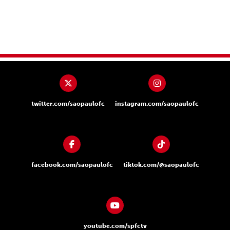
twitter.com/saopaulofc
instagram.com/saopaulofc
facebook.com/saopaulofc
tiktok.com/@saopaulofc
youtube.com/spfctv