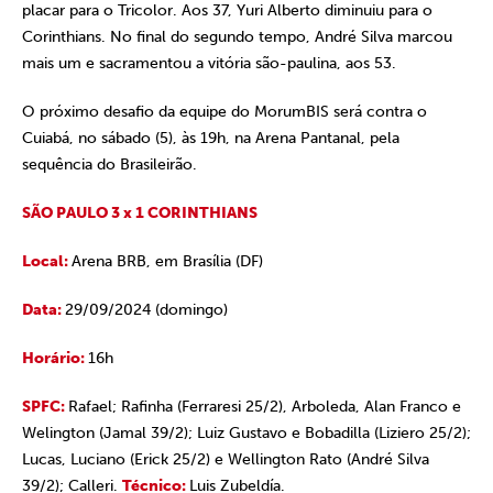
placar para o Tricolor. Aos 37, Yuri Alberto diminuiu para o
Corinthians. No final do segundo tempo, André Silva marcou
mais um e sacramentou a vitória são-paulina, aos 53.
O próximo desafio da equipe do MorumBIS será contra o
Cuiabá, no sábado (5), às 19h, na Arena Pantanal, pela
sequência do Brasileirão.
SÃO PAULO 3 x 1 CORINTHIANS
Local:
Arena BRB, em Brasília (DF)
Data:
29/09/2024 (domingo)
Horário:
16h
SPFC:
Rafael; Rafinha (Ferraresi 25/2), Arboleda, Alan Franco e
Welington (Jamal 39/2); Luiz Gustavo e Bobadilla (Liziero 25/2);
Lucas, Luciano (Erick 25/2) e Wellington Rato (André Silva
39/2); Calleri.
Técnico:
Luis Zubeldía.