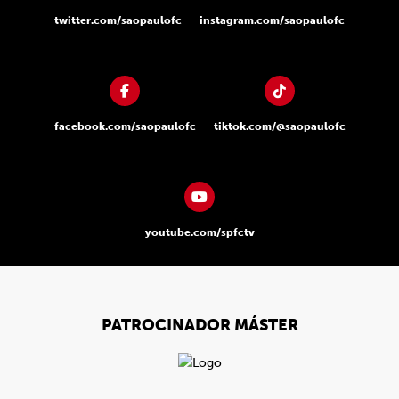
twitter.com/saopaulofc
instagram.com/saopaulofc
facebook.com/saopaulofc
tiktok.com/@saopaulofc
youtube.com/spfctv
PATROCINADOR MÁSTER