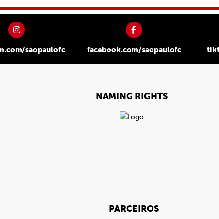
am.com/saopaulofc
facebook.com/saopaulofc
tik
NAMING RIGHTS
PARCEIROS