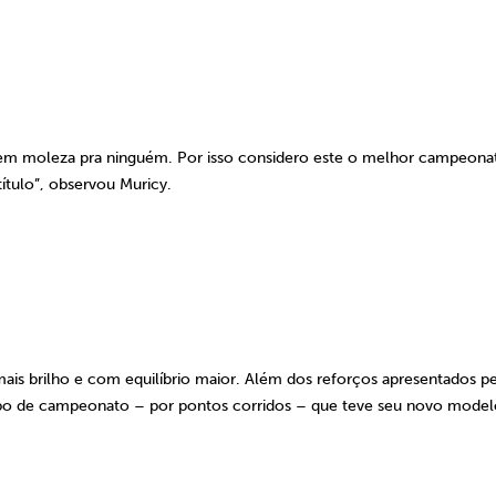
o tem moleza pra ninguém. Por isso considero este o melhor campeona
ítulo”, observou Muricy.
is brilho e com equilíbrio maior. Além dos reforços apresentados p
 tipo de campeonato – por pontos corridos – que teve seu novo mode