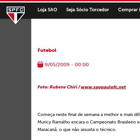
Loja SAO
Seja Sócio Torcedor
Comprar 
Futebol
9/05/2009 - 00:00
Foto: Rubens Chiri /
www.saopaulofc.net
Começa neste final de semana a melhor e mais dif
Muricy Ramalho encara o Campeonato Brasileiro e 
Maracanã, o que não assusta o técnico.