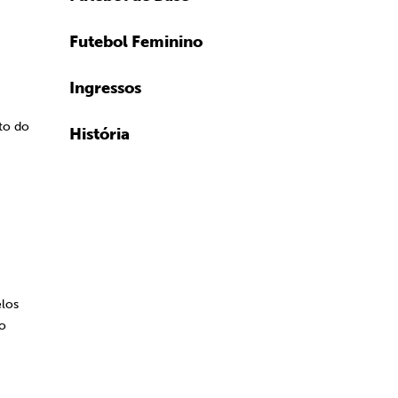
Futebol Feminino
Ingressos
to do
História
elos
lo