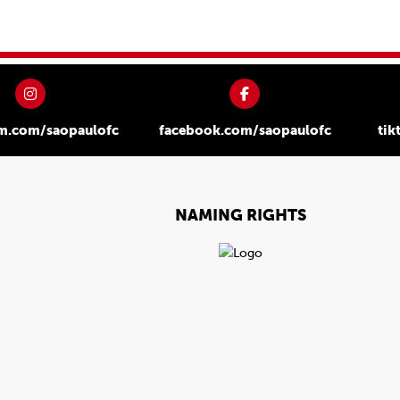
am.com/saopaulofc
facebook.com/saopaulofc
tik
NAMING RIGHTS