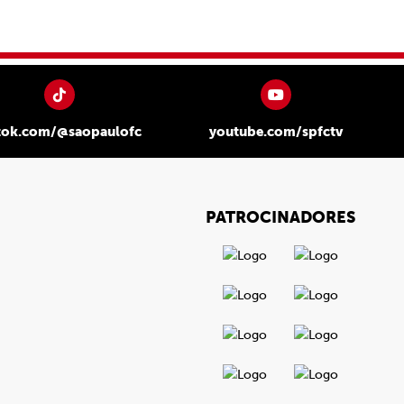
tok.com/@saopaulofc
youtube.com/spfctv
PATROCINADORES