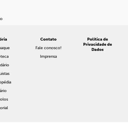
ória
Contato
Política de
Privacidade de
naque
Fale conosco!
Dados
oteca
Imprensa
dário
istas
opédia
ário
olos
rial