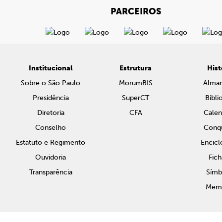
PARCEIROS
Institucional
Estrutura
Hist
Sobre o São Paulo
MorumBIS
Alma
Presidência
SuperCT
Bibli
Diretoria
CFA
Calen
Conselho
Conqu
Estatuto e Regimento
Encicl
Ouvidoria
Fich
Transparência
Símb
Memo