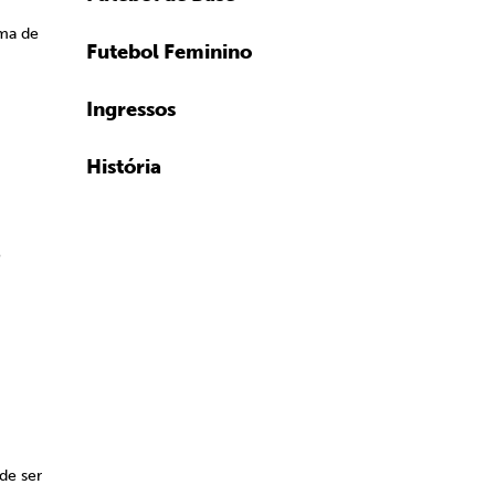
sma de
Futebol Feminino
Ingressos
História
o
de ser