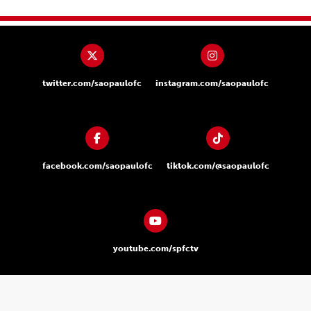
twitter.com/saopaulofc
instagram.com/saopaulofc
facebook.com/saopaulofc
tiktok.com/@saopaulofc
youtube.com/spfctv