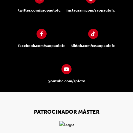
twitter.com/saopaulofc
instagram.com/saopaulofc
facebook.com/saopaulofc
tiktok.com/@saopaulofc
youtube.com/spfctv
PATROCINADOR MÁSTER