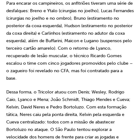
Para encarar os campineiros, os anfitriões tiveram uma série de
desfalques: Breno e Ytalo (cirurgias no joelho), Lucas Fernandes
(cirurgias no joelho e no ombro), Bruno (estiramento no
posterior da coxa esquerda), Hudson (estiramento no posterior
da coxa direita) e Carlinhos (estiramento no adutor da coxa
esquerda), além de Buffarini, Maicon e Lugano (suspensos pelo
terceiro cartão amarelo). Com o retorno de Lyanco,
recuperado de lesão muscular, o técnico Ricardo Gomes
escalou o time com cinco jogadores promovidos pelo clube –
o zagueiro foi revelado no CFA, mas foi contratado para a
base.
Dessa forma, o Tricolor atuou com Denis; Wesley, Rodrigo
Caio, Lyanco e Mena; João Schmidt, Thiago Mendes e Cueva;
Kelvin, David Neres e Pedro Bortoluzo. Com esta formação
tática, Neres caiu pela ponta direita, Kelvin pela esquerda e
Cueva centralizado: todos com a missão de abastecer
Bortoluzo no ataque. O São Paulo tentou explorar a
velocidade dos homens de frente para criar as jogadas e