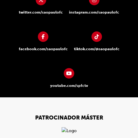
twitter.com/saopaulofc
instagram.com/saopaulofc
facebook.com/saopaulofc
tiktok.com/@saopaulofc
youtube.com/spfctv
PATROCINADOR MÁSTER