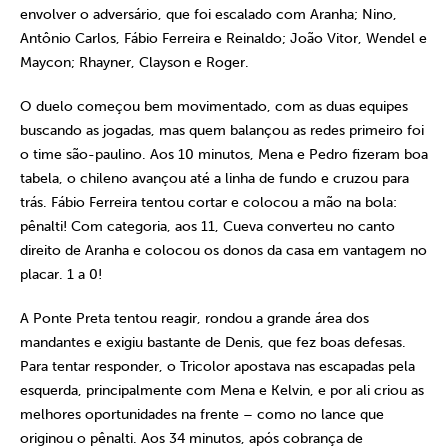
envolver o adversário, que foi escalado com Aranha; Nino,
Antônio Carlos, Fábio Ferreira e Reinaldo; João Vitor, Wendel e
Maycon; Rhayner, Clayson e Roger.
O duelo começou bem movimentado, com as duas equipes
buscando as jogadas, mas quem balançou as redes primeiro foi
o time são-paulino. Aos 10 minutos, Mena e Pedro fizeram boa
tabela, o chileno avançou até a linha de fundo e cruzou para
trás. Fábio Ferreira tentou cortar e colocou a mão na bola:
pênalti! Com categoria, aos 11, Cueva converteu no canto
direito de Aranha e colocou os donos da casa em vantagem no
placar. 1 a 0!
A Ponte Preta tentou reagir, rondou a grande área dos
mandantes e exigiu bastante de Denis, que fez boas defesas.
Para tentar responder, o Tricolor apostava nas escapadas pela
esquerda, principalmente com Mena e Kelvin, e por ali criou as
melhores oportunidades na frente – como no lance que
originou o pênalti. Aos 34 minutos, após cobrança de