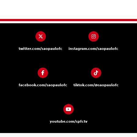
twitter.com/saopaulofc
instagram.com/saopaulofc
facebook.com/saopaulofc
tiktok.com/@saopaulofc
youtube.com/spfctv