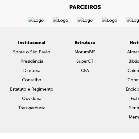
PARCEIROS
Institucional
Estrutura
Hist
Sobre o São Paulo
MorumBIS
Alma
Presidência
SuperCT
Bibli
Diretoria
CFA
Calen
Conselho
Conqu
Estatuto e Regimento
Encicl
Ouvidoria
Fich
Transparência
Símb
Memo