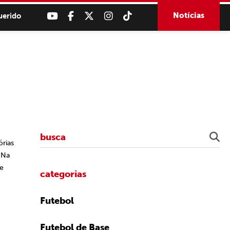
Notícias
uerido
órias
 Na
te
categorias
Futebol
Futebol de Base