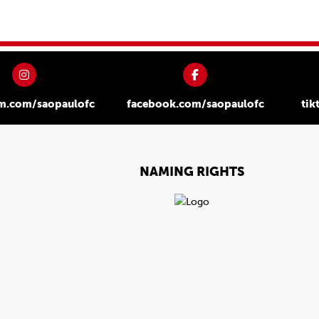
am.com/saopaulofc
facebook.com/saopaulofc
tik
NAMING RIGHTS