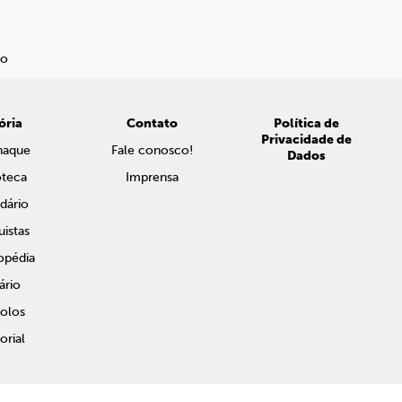
ória
Contato
Política de
Privacidade de
naque
Fale conosco!
Dados
oteca
Imprensa
dário
istas
opédia
ário
olos
rial