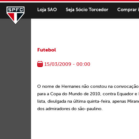
Loja SAO
Seja Sócio Torcedor
Comprar 
Futebol
15/03/2009 - 00:00
O nome de Hernanes não constou na convocação da s
para a Copa do Mundo de 2010, contra Equador e P
lista, divulgada na última quinta-feira, apenas Mira
dos admiradores do são-paulino.