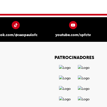
tok.com/@saopaulofc
youtube.com/spfctv
PATROCINADORES