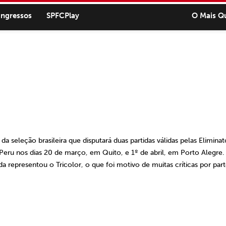
ingressos
SPFCPlay
O Mais Q
eleção brasileira que disputará duas partidas válidas pelas Eliminat
eru nos dias 20 de março, em Quito, e 1º de abril,
em Porto Alegre.
nda representou o Tricolor, o que foi motivo de muitas críticas por par