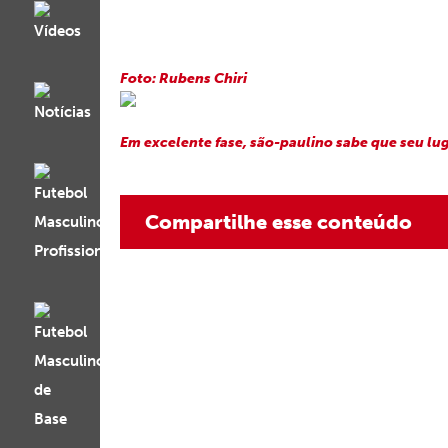
Foto: Rubens Chiri
Em excelente fase, são-paulino sabe que seu lug
Compartilhe esse conteúdo