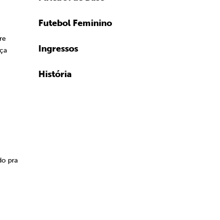
Futebol Feminino
re
Ingressos
eça
História
do pra