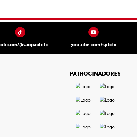
tok.com/@saopaulofc
youtube.com/spfctv
PATROCINADORES