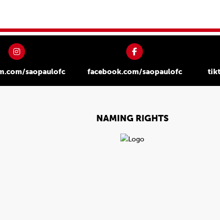
am.com/saopaulofc
facebook.com/saopaulofc
tik
NAMING RIGHTS