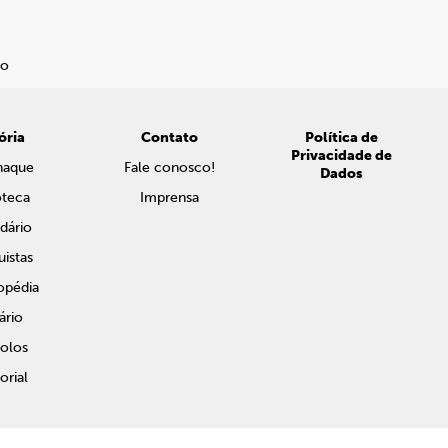
ória
Contato
Política de
Privacidade de
naque
Fale conosco!
Dados
oteca
Imprensa
dário
istas
opédia
ário
olos
rial