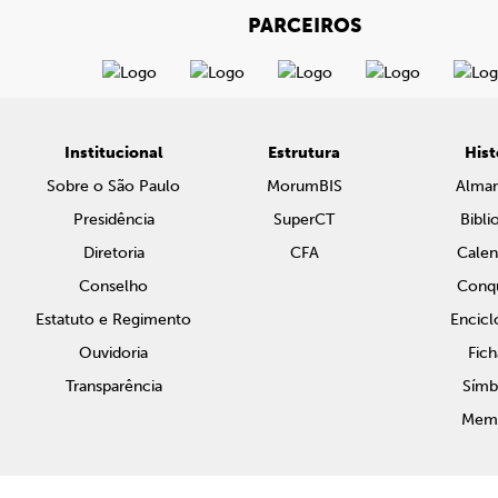
PARCEIROS
Institucional
Estrutura
Hist
Sobre o São Paulo
MorumBIS
Alma
Presidência
SuperCT
Bibli
Diretoria
CFA
Calen
Conselho
Conqu
Estatuto e Regimento
Encicl
Ouvidoria
Fich
Transparência
Símb
Memo